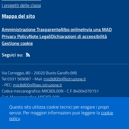
I progetti delle classi
Mappa del sito
Amministrazione Trasparente
Albo online
Invia una MAD
Privacy Policy
Note Legali
Dichiarazioni di accessibilità
Gestione cookie
Seguici su:
Via Correggio, 80
-
20020 Busto Garolfo (MI)
Tel 0331 569087
- Mail:
miic8dl00n@istruzione.it
- PEC:
miic8dl00n@pec.istruzione.it
Codice meccanografico: MIIC8DL00N
- C.F. 84004070151
Cod. Meccanografico: MIIC8DL00N
Questo sito utilizza cookie tecnici per erogare i propri
servizi.
Per maggiori informazioni puoi leggere la
cookie
Concept & Design by
Designers Italia
policy
.
Sito web realizzato con CMS
SCUOLASTICO