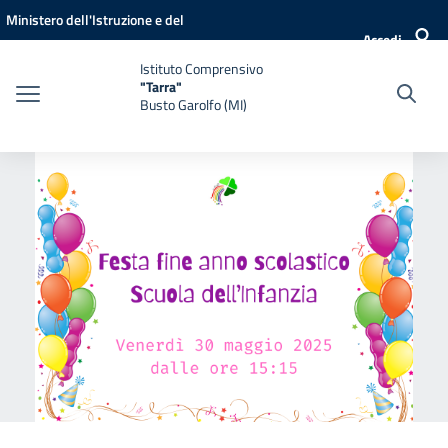
Vai ai contenuti
Vai al menu di navigazione
Vai al footer
Ministero dell'Istruzione e del
Accedi
Merito
Istituto Comprensivo
"Tarra"
Busto Garolfo (MI)