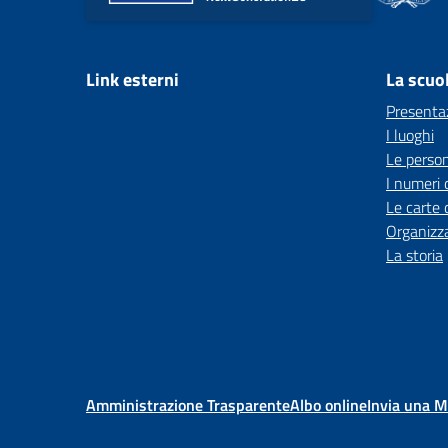
Link esterni
La scuo
Presenta
I luoghi
Le perso
I numeri 
Le carte 
Organizz
La storia
Amministrazione Trasparente
Albo online
Invia una 