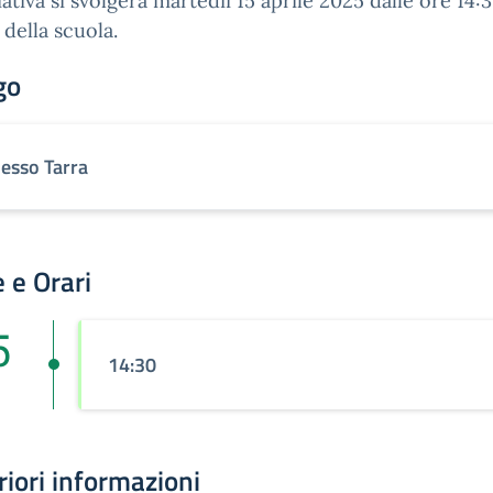
ziativa si svolgerà martedìì 15 aprile 2025 dalle ore 14:
 della scuola.
go
lesso Tarra
 e Orari
5
14:30
riori informazioni