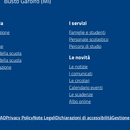
Busto Garolfo (MI)
la
I servizi
zione
Famiglie e studenti
Personale scolastico
ne
Percorsi di studio
della scuola
Le novità
della scuola
Le notizie
azione
I comunicati
Le circolari
Calendario eventi
Le scadenze
Albo online
MAD
Privacy Policy
Note Legali
Dichiarazioni di accessibilità
Gestione