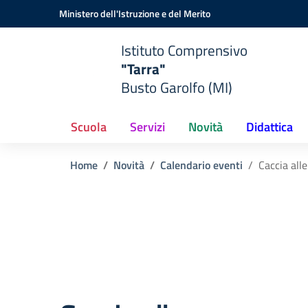
Vai ai contenuti
Vai al menu di navigazione
Vai al footer
Ministero dell'Istruzione e del Merito
Istituto Comprensivo
"Tarra"
Busto Garolfo (MI)
Scuola
Servizi
Novità
Didattica
Home
Novità
Calendario eventi
Caccia all