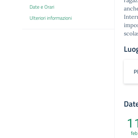
ragaz
Date e Orari
anche
Inter
Ulteriori informazioni
impor
scola
Luo
P
Date
1
feb