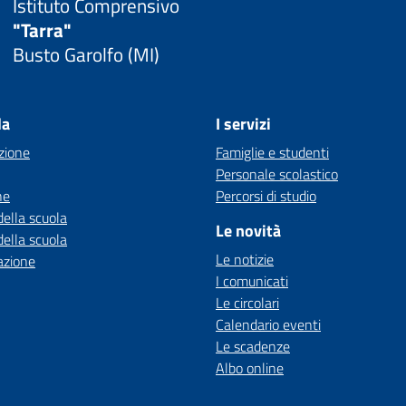
Istituto Comprensivo
"Tarra"
Busto Garolfo (MI)
la
I servizi
zione
Famiglie e studenti
Personale scolastico
ne
Percorsi di studio
della scuola
Le novità
della scuola
Le notizie
azione
I comunicati
Le circolari
Calendario eventi
Le scadenze
Albo online