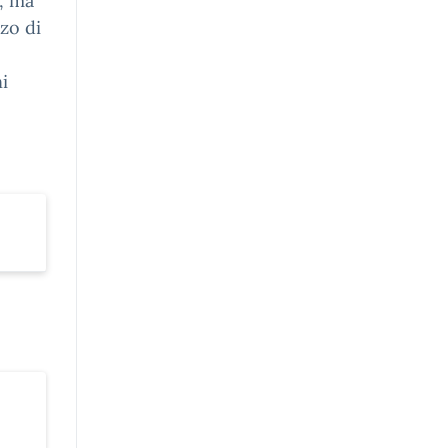
e, ma
zzo di
i