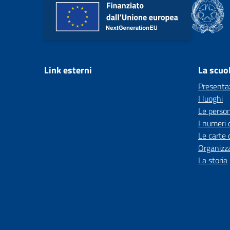
Link esterni
La scuo
Presenta
I luoghi
Le perso
I numeri 
Le carte 
Organizz
La storia