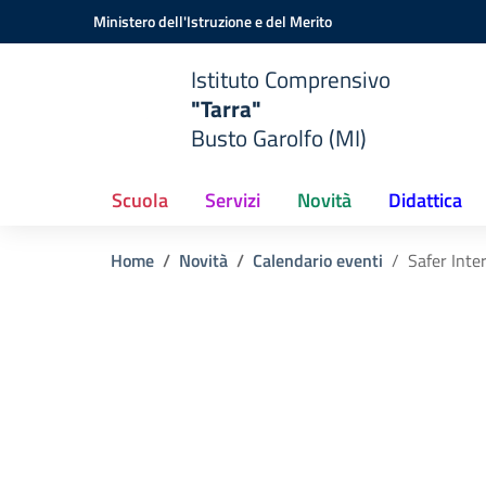
Vai ai contenuti
Vai al menu di navigazione
Vai al footer
Ministero dell'Istruzione e del Merito
Istituto Comprensivo
"Tarra"
Busto Garolfo (MI)
Scuola
Servizi
Novità
Didattica
Home
Novità
Calendario eventi
Safer Inte