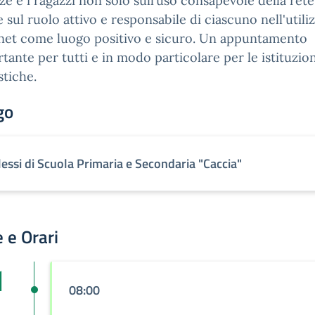
ze e i ragazzi non solo sull’uso consapevole della ret
 sul ruolo attivo e responsabile di ciascuno nell'utili
net come luogo positivo e sicuro. Un appuntamento
tante per tutti e in modo particolare per le istituzion
stiche.
go
lessi di Scuola Primaria e Secondaria "Caccia"
 e Orari
1
08:00