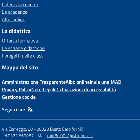
Calendario eventi
Le scadenze
Albo online
La didattica
Offerta formativa
Le schede didattiche
I progetti delle classi
Mappa del sito
Amministrazione Trasparente
Albo online
Invia una MAD
Privacy Policy
Note Legali
Dichiarazioni di accessibilità
Gestione cookie
Seguici su:
Via Correggio, 80
-
20020 Busto Garolfo (MI)
Tel 0331 569087
- Mail:
miic8dl00n@istruzione.it