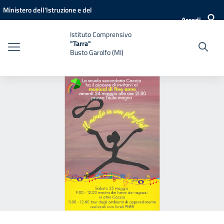
Vai ai contenuti
Vai al menu di navigazione
Vai al footer
Ministero dell'Istruzione e del
Accedi
Merito
Istituto Comprensivo
"Tarra"
Busto Garolfo (MI)