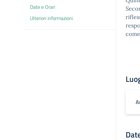
Quint
Date e Orari
Secon
rifle
Ulteriori informazioni
respo
come 
Luo
A
Date