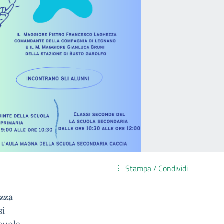
Stampa / Condividi
zza
si