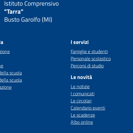
Istituto Comprensivo
"Tarra"
Busto Garolfo (MI)
la
I servizi
zione
Famiglie e studenti
Personale scolastico
ne
Percorsi di studio
della scuola
Le novità
della scuola
Le notizie
azione
I comunicati
Le circolari
Calendario eventi
Le scadenze
Albo online