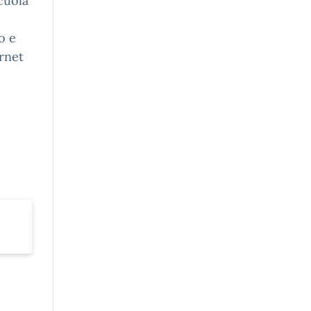
cuola
o e
ernet