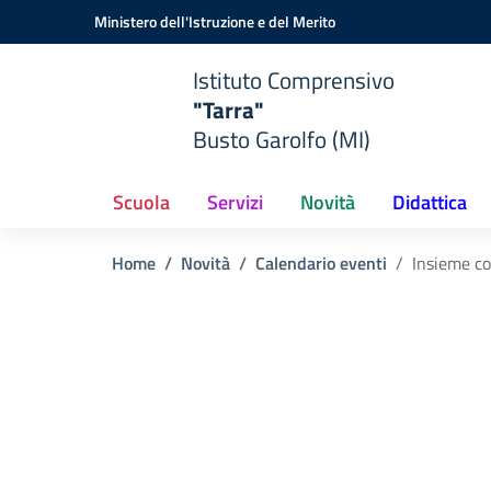
Vai ai contenuti
Vai al menu di navigazione
Vai al footer
Ministero dell'Istruzione e del Merito
Istituto Comprensivo
"Tarra"
Busto Garolfo (MI)
Scuola
Servizi
Novità
Didattica
Home
Novità
Calendario eventi
Insieme co