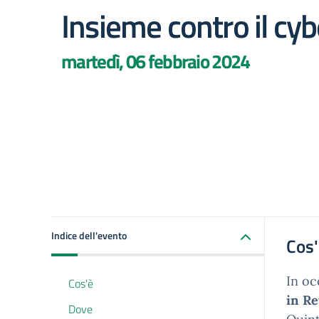
Insieme contro il cy
martedì, 06 febbraio 2024
Indice dell'evento
Cos
In oc
Cos'è
in Re
Dove