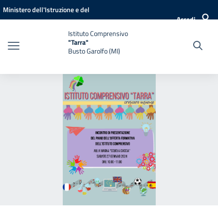
Vai ai contenuti
Vai al menu di navigazione
Vai al footer
Ministero dell'Istruzione e del
Accedi
Merito
Istituto Comprensivo
"Tarra"
Busto Garolfo (MI)