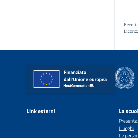
Eccetto
Licenz
Link esterni
La scuo
Presenta
I luoghi
Le perso