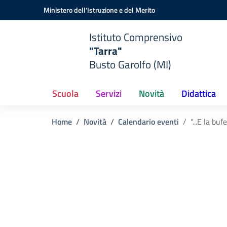
Vai ai contenuti
Vai al menu di navigazione
Vai al footer
Ministero dell'Istruzione e del Merito
Istituto Comprensivo
"Tarra"
Busto Garolfo (MI)
Scuola
Servizi
Novità
Didattica
Home
Novità
Calendario eventi
"...E la buf