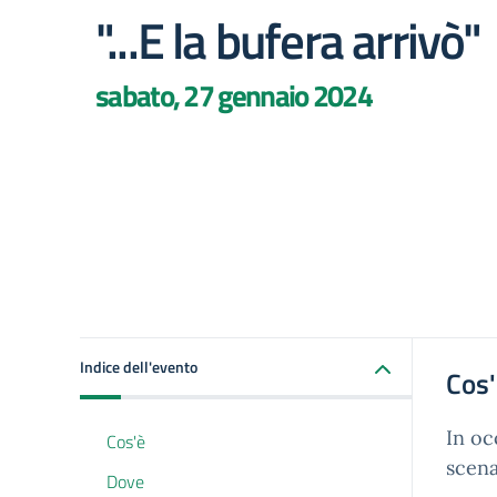
"...E la bufera arrivò"
sabato, 27 gennaio 2024
Indice dell'evento
Cos
In oc
Cos'è
scena
Dove