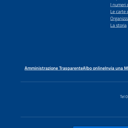
I numeri 
Le carte 
Organizz
La storia
Amministrazione Trasparente
Albo online
Invia una 
Tel 