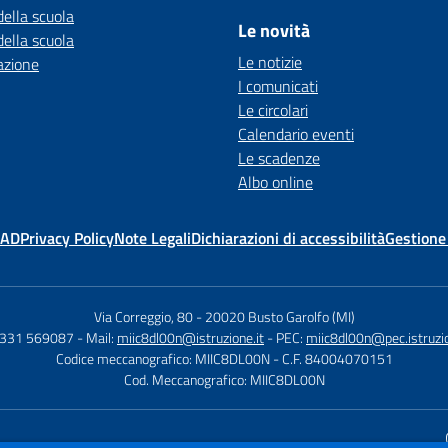
della scuola
Le novità
della scuola
Le notizie
azione
I comunicati
Le circolari
Calendario eventi
Le scadenze
Albo online
MAD
Privacy Policy
Note Legali
Dichiarazioni di accessibilità
Gestione
Via Correggio, 80
-
20020 Busto Garolfo (MI)
0331 569087
- Mail:
miic8dl00n@istruzione.it
- PEC:
miic8dl00n@pec.istruzio
Codice meccanografico: MIIC8DL00N
- C.F. 84004070151
Cod. Meccanografico: MIIC8DL00N