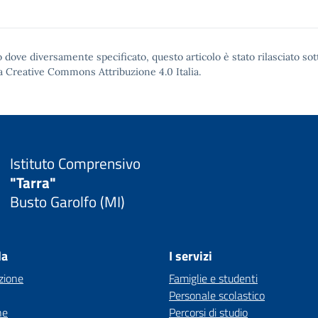
 dove diversamente specificato, questo articolo è stato rilasciato sot
a Creative Commons Attribuzione 4.0
Italia.
Istituto Comprensivo
"Tarra"
Busto Garolfo (MI)
la
I servizi
zione
Famiglie e studenti
Personale scolastico
ne
Percorsi di studio