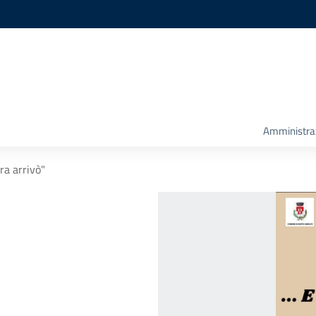
Amministra
era arrivò"