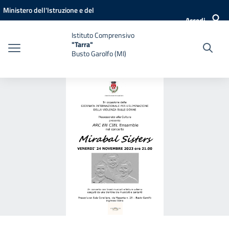
Vai ai contenuti
Vai al menu di navigazione
Vai al footer
Ministero dell'Istruzione e del
Accedi
Merito
Istituto Comprensivo
"Tarra"
Busto Garolfo (MI)