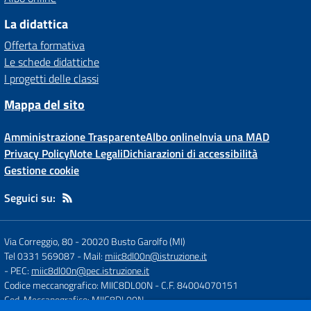
La didattica
Offerta formativa
Le schede didattiche
I progetti delle classi
Mappa del sito
Amministrazione Trasparente
Albo online
Invia una MAD
Privacy Policy
Note Legali
Dichiarazioni di accessibilità
Gestione cookie
Seguici su:
Via Correggio, 80
-
20020 Busto Garolfo (MI)
Tel 0331 569087
- Mail:
miic8dl00n@istruzione.it
- PEC:
miic8dl00n@pec.istruzione.it
Codice meccanografico: MIIC8DL00N
- C.F. 84004070151
Cod. Meccanografico: MIIC8DL00N