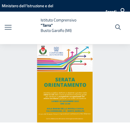
Vai ai contenuti
Vai al menu di navigazione
Vai al footer
Ministero dell'Istruzione e del
Accedi
Merito
Istituto Comprensivo
"Tarra"
Busto Garolfo (MI)